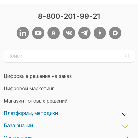
8-800-201-99-21
Цифровые решения на заказ
Цифровой маркетинг
Магазин готовых решений
Платформы, методики
База знаний
adxCMS — бизнес-платформы и сайты
TaskTracker — учет времени и задач
О компании
Кейсы