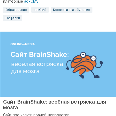
платформе
adxCMS.
Образование
adxCMS
Консалтинг и обучение
Оффлайн
Сайт BrainShake: весёлая встряска для
мозга
Сайт про услуги врачей-неврологов.