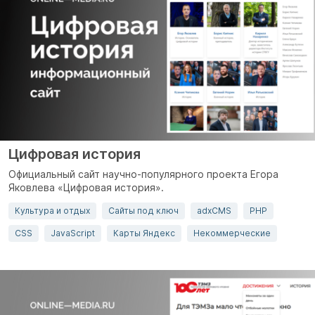
Цифровая история
Официальный сайт
научно-популярного проекта
Егора
Яковлева «Цифровая история».
Культура и отдых
Сайты под ключ
adxCMS
PHP
CSS
JavaScript
Карты Яндекс
Некоммерческие