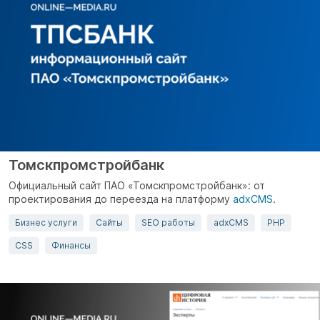
Томскпромстройбанк
Официальный сайт ПАО «Томскпромстройбанк»: от
проектирования до переезда на платформу
adxCMS
.
Бизнес услуги
Сайты
SEO работы
adxCMS
PHP
CSS
Финансы