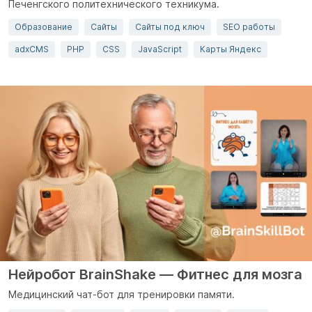
Печенгского политехнического техникума.
Образование
Сайты
Сайты под ключ
SEO работы
adxCMS
PHP
CSS
JavaScript
Карты Яндекс
Нейробот BrainShake — Фитнес для мозга
Медицинский чат-бот для тренировки памяти.