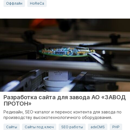
Оффлайн
HoReCa
Разработка сайта для завода АО «ЗАВОД
ПРОТОН»
Редизайн, SEO-каталог и перенос контента для завода по
производству высокотехнологичного оборудования.
Сайты
Сайты под ключ
SEO работы
adxCMS
PHP