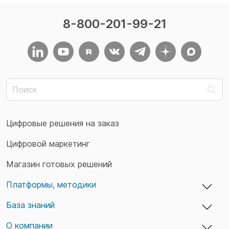
8-800-201-99-21
Цифровые решения на заказ
Цифровой маркетинг
Магазин готовых решений
Платформы, методики
База знаний
adxCMS — бизнес-платформы и сайты
TaskTracker — учет времени и задач
О компании
Кейсы