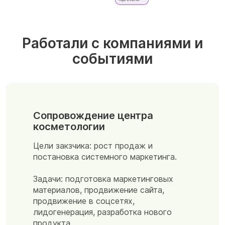
Работали с компаниями и
событиями
Сопровождение Форума Альянс
отельеров Сибири
Сопровождение центра
косметологии
Информационное и маркетинговое
сопровождение мероприятия.
Цели закзчика: рост продаж и
постановка системного маркетинга.
Цели: маркетинг, генерация трафика, PR и
узнаваемость события.
Задачи: подготовка маркетинговых
материалов, продвижение сайта,
Задачи: подготовка материалов, продвижение
продвижение в соцсетях,
сайта, продвижение в соцсетях, рассылки
лидогенерация, разработка нового
продукта.