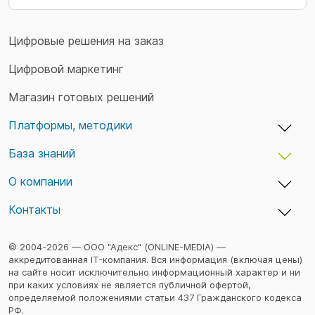
Цифровые решения на заказ
Цифровой маркетинг
Магазин готовых решений
Платформы, методики
База знаний
adxCMS — бизнес-платформы и сайты
TaskTracker — учет времени и задач
О компании
Кейсы
TeamDo — менеджер паролей
Статьи
Контакты
Вакансии
Семинары
Команда
Конфиденциальность
© 2004-2026 — ООО "Адекс" (ONLINE-MEDIA) —
аккредитованная IT-компания. Вся информация (включая цены)
на сайте носит исключительно информационный характер и ни
при каких условиях не является публичной офертой,
определяемой положениями статьи 437 Гражданского кодекса
РФ.