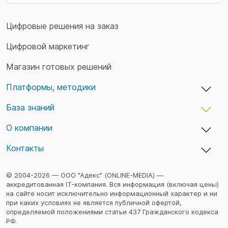
Цифровые решения на заказ
Цифровой маркетинг
Магазин готовых решений
Платформы, методики
База знаний
adxCMS — бизнес-платформы и сайты
TaskTracker — учет времени и задач
О компании
Кейсы
TeamDo — менеджер паролей
Статьи
Контакты
Вакансии
Семинары
Команда
Конфиденциальность
© 2004-2026 — ООО "Адекс" (ONLINE-MEDIA) —
аккредитованная IT-компания. Вся информация (включая цены)
на сайте носит исключительно информационный характер и ни
при каких условиях не является публичной офертой,
определяемой положениями статьи 437 Гражданского кодекса
РФ.