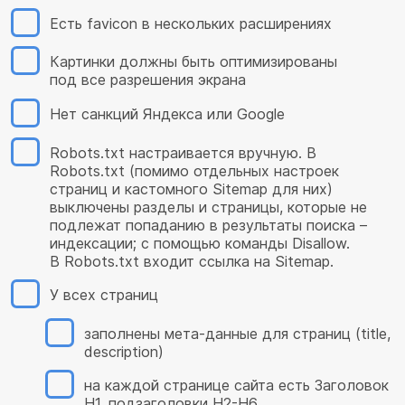
Есть favicon в нескольких расширениях
Картинки должны быть оптимизированы
под все разрешения экрана
Нет санкций Яндекса или Google
Robots.txt настраивается вручную. В
Robots.txt (помимо отдельных настроек
страниц и кастомного Sitemap для них)
выключены разделы и страницы, которые не
подлежат попаданию в результаты поиска –
индексации; с помощью команды Disallow.
В Robots.txt входит ссылка на Sitemap.
У всех страниц
заполнены мета-данные для страниц (title,
description)
на каждой странице сайта есть Заголовок
H1, подзаголовки H2-H6