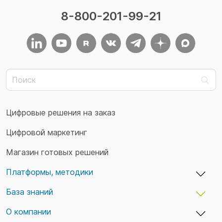
8-800-201-99-21
Цифровые решения на заказ
Цифровой маркетинг
Магазин готовых решений
Платформы, методики
База знаний
adxCMS — бизнес-платформы и сайты
TaskTracker — учет времени и задач
О компании
Кейсы