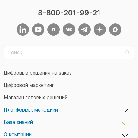
8-800-201-99-21
Цифровые решения на заказ
Цифровой маркетинг
Магазин готовых решений
Платформы, методики
База знаний
adxCMS — бизнес-платформы и сайты
TaskTracker — учет времени и задач
О компании
Кейсы