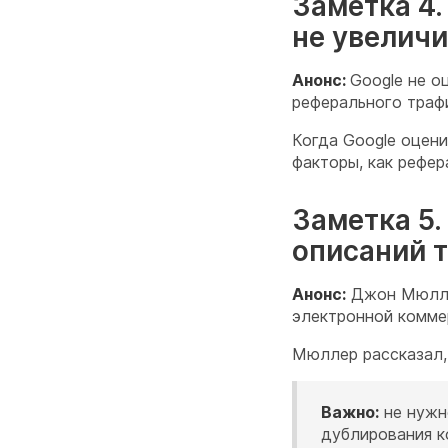
Заметка 4.
не увелич
Анонс:
Google не о
реферального трафи
Когда Google оцени
факторы, как рефер
Заметка 5
описаний 
Анонс:
Джон Мюллер
электронной комме
Мюллер рассказал, 
Важно:
не нужн
дублирования ко