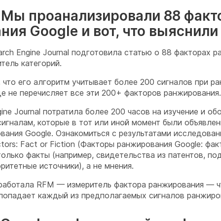
. Мы проанализировали 88 факт
ия Google и вот, что выяснили
rch Engine Journal подготовила статью о 88 факторах р
тель категорий.
 что его алгоритм учитывает более 200 сигналов при р
де не перечисляет все эти 200+ факторов ранжирования.
ine Journal потратила более 200 часов на изучение и о
сигналам, которые в тот или иной момент были объявл
вания Google. Ознакомиться с результатами исследован
tors: Fact or Fiction (Факторы ранжирования Google: фак
только факты (например, свидетельства из патентов, п
оритетные источники), а не мнения.
работала RFM — измеритель фактора ранжирования — ч
 попадает каждый из предполагаемых сигналов ранжиро