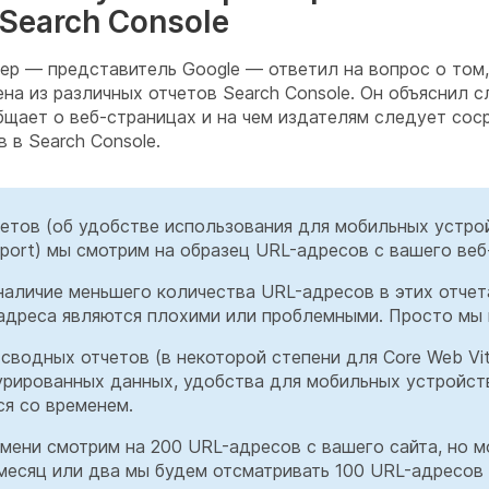
 Search Console
 — представитель Google — ответил на вопрос о том,
на из различных отчетов Search Console. Он объяснил с
бщает о веб-страницах и на чем издателям следует сос
 в Search Console.
четов (об удобстве использования для мобильных устро
 report) мы смотрим на образец URL-адресов с вашего веб
наличие меньшего количества URL-адресов в этих отчета
адреса являются плохими или проблемными. Просто мы 
сводных отчетов (в некоторой степени для Core Web Vit
урированных данных, удобства для мобильных устройст
я со временем.
мени смотрим на 200 URL-адресов с вашего сайта, но м
з месяц или два мы будем отсматривать 100 URL-адресов