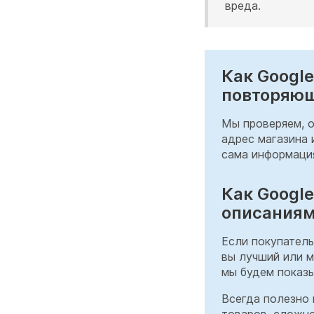
вреда.
Как Googl
повторяющ
Мы проверяем, о
адрес магазина 
сама информация
Как Googl
описаниям
Если покупатель
вы лучший или м
мы будем показы
Всегда полезно 
товаров, сложно