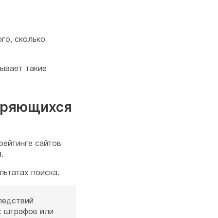
го, сколько
тывает такие
торяющихся
ейтинге сайтов
.
льтатах поиска.
ледствий
их штрафов или