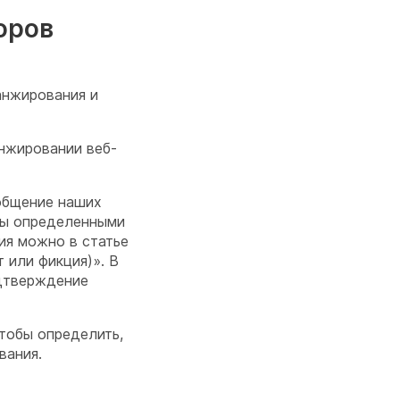
оров
анжирования и
анжировании веб-
бобщение наших
ены определенными
ия можно в статье
т или фикция)». В
одтверждение
тобы определить,
вания.