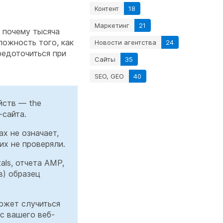
Контент
18
Маркетинг
21
 почему тысяча
ложность того, как
Новости агентства
24
редоточиться при
Сайты
35
SEO, GEO
40
йств — the
-сайта.
х не означает,
их не проверяли.
als, отчета AMP,
в) образец
ожет случиться
 с вашего веб-