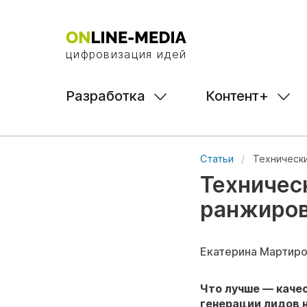
цифровизация идей
Разработка
Контент+
Статьи
Технически
Техничес
ранжиров
Екатерина Мартир
Что лучше — каче
генерации лидов 