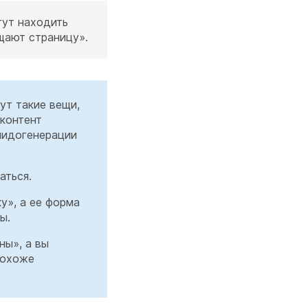
гут находить
ещают страницу».
ут такие вещи,
 контент
лидогенерации
аться.
у», а ее форма
ы.
ны», а вы
похоже