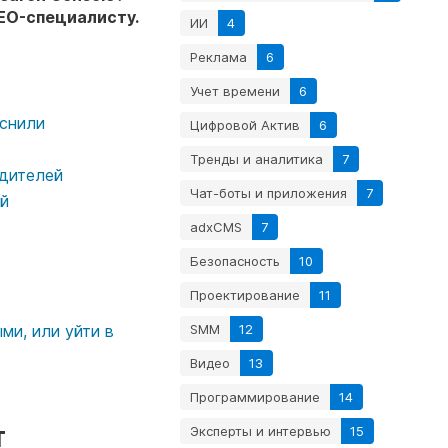
EO-специалисту.
ИИ
4
Реклама
6
Учет времени
6
яснили
Цифровой Актив
6
Тренды и аналитика
7
одителей
Чат-боты и приложения
7
ий
adxCMS
7
Безопасность
10
Проектирование
11
SMM
12
ми, или уйти в
Видео
13
Программирование
14
т
Эксперты и интервью
15