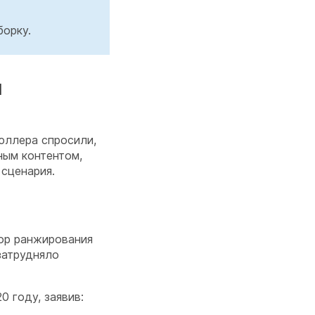
борку.
ы
юллера спросили,
ным контентом,
сценария.
тор ранжирования
затрудняло
 году, заявив: