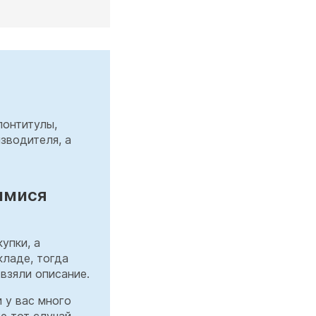
лонтитулы,
изводителя, а
имися
упки, а
кладе, тогда
 взяли описание.
 у вас много
е тот случай,