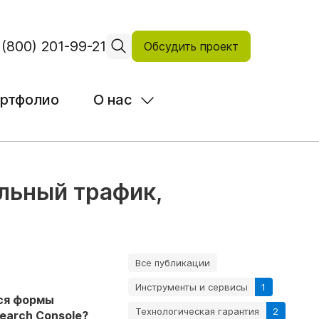
 (800) 201-99-21
Обсудить проект
ртфолио
О нас
льный трафик,
Все публикации
Инструменты и сервисы
1
ся формы
Технологическая гарантия
2
earch Console?