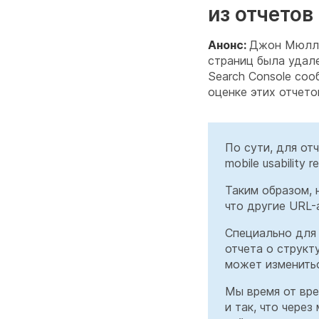
из отчетов
Анонс:
Джон Мюллер
страниц была удале
Search Console соо
оценке этих отчетов
По сути, для от
mobile usability
Таким образом, 
что другие URL-
Специально для 
отчета о структ
может изменитьс
Мы время от вре
и так, что чере