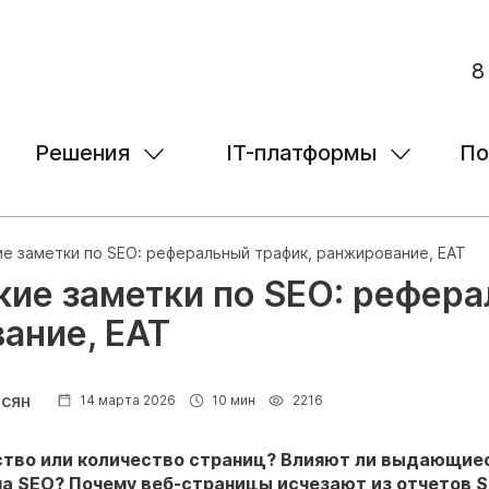
8
Решения
IT-платформы
По
е заметки по SEO: реферальный трафик, ранжирование, EAT
кие заметки по SEO: рефера
ание, EAT
осян
14 марта 2026
10 мин
2216
ство или количество страниц? Влияют ли выдающие
на SEO? Почему веб-страницы исчезают из отчетов S