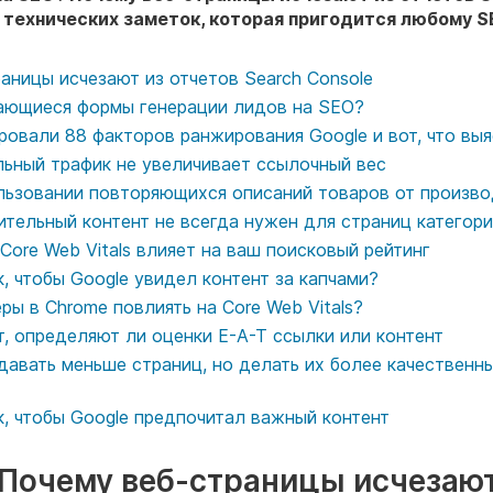
 технических заметок, которая пригодится любому S
аницы исчезают из отчетов Search Console
ающиеся формы генерации лидов на SEO?
овали 88 факторов ранжирования Google и вот, что вы
льный трафик не увеличивает ссылочный вес
льзовании повторяющихся описаний товаров от произв
ительный контент не всегда нужен для страниц категор
 Core Web Vitals влияет на ваш поисковый рейтинг
к, чтобы Google увидел контент за капчами?
ры в Chrome повлиять на Core Web Vitals?
т, определяют ли оценки E-A-T ссылки или контент
давать меньше страниц, но делать их более качественны
к, чтобы Google предпочитал важный контент
. Почему веб-страницы исчезаю