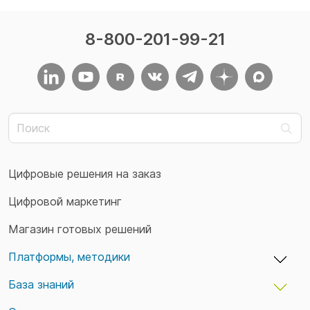
8-800-201-99-21
Цифровые решения на заказ
Цифровой маркетинг
Магазин готовых решений
Платформы, методики
База знаний
adxCMS — бизнес-платформы и сайты
TaskTracker — учет времени и задач