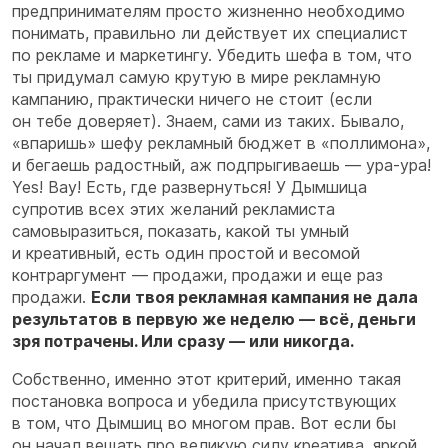
предпринимателям просто жизненно необходимо
понимать, правильно ли действует их специалист
по рекламе и маркетингу. Убедить шефа в том, что
ты придумал самую крутую в мире рекламную
кампанию, практически ничего не стоит (если
он тебе доверяет). Знаем, сами из таких. Бывало,
«впаришь» шефу рекламный бюджет в «поллимона»,
и бегаешь радостный, аж подпрыгиваешь — ура-ура!
Yes! Вау! Есть, где развернуться! У Дымшица
супротив всех этих желаний рекламиста
самовыразиться, показать, какой ты умный
и креативный, есть один простой и весомой
контраргумент — продажи, продажи и еще раз
продажи.
Если твоя рекламная кампания не дала
результатов в первую же неделю — всё, деньги
зря потрачены. Или сразу — или никогда.
Собственно, именно этот критерий, именно такая
постановка вопроса и убедила присутствующих
в том, что Дымшиц во многом прав. Вот если бы
он начал вещать про великую силу креатива, яркой