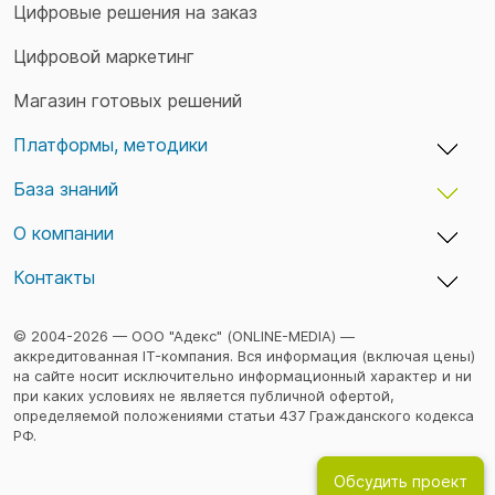
Цифровые решения на заказ
Цифровой маркетинг
Магазин готовых решений
Платформы, методики
База знаний
adxCMS — бизнес-платформы и сайты
TaskTracker — учет времени и задач
О компании
Кейсы
TeamDo — менеджер паролей
Статьи
Контакты
Вакансии
Семинары
Команда
Конфиденциальность
© 2004-2026 — ООО "Адекс" (ONLINE-MEDIA) —
аккредитованная IT-компания. Вся информация (включая цены)
на сайте носит исключительно информационный характер и ни
при каких условиях не является публичной офертой,
определяемой положениями статьи 437 Гражданского кодекса
РФ.
Обсудить проект