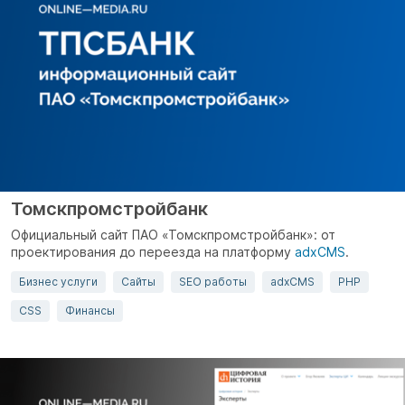
Томскпромстройбанк
Официальный сайт ПАО «Томскпромстройбанк»: от
проектирования до переезда на платформу
adxCMS
.
Бизнес услуги
Сайты
SEO работы
adxCMS
PHP
CSS
Финансы