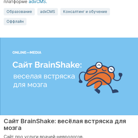
платформе
adxCMS.
Образование
adxCMS
Консалтинг и обучение
Оффлайн
Сайт BrainShake: весёлая встряска для
мозга
Сайт про услуги врачей-неврологов.