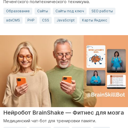
Печенгского политехнического техникума.
Образование
Сайты
Сайты под ключ
SEO работы
adxCMS
PHP
CSS
JavaScript
Карты Яндекс
Нейробот BrainShake — Фитнес для мозга
Медицинский чат-бот для тренировки памяти.