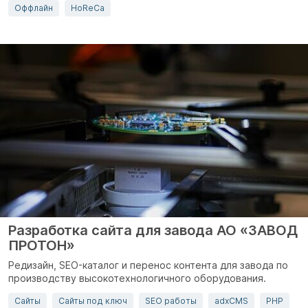
Оффлайн
HoReCa
Разработка сайта для завода АО «ЗАВОД
ПРОТОН»
Редизайн, SEO-каталог и перенос контента для завода по
производству высокотехнологичного оборудования.
Сайты
Сайты под ключ
SEO работы
adxCMS
PHP