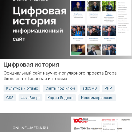
Цифровая история
Официальный сайт
научно-популярного проекта
Егора
Яковлева «Цифровая история».
Культура и отдых
Сайты под ключ
adxCMS
PHP
CSS
JavaScript
Карты Яндекс
Некоммерческие